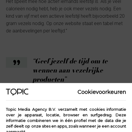
Het speelt mee hoe actief iemands leefstijl is. Als je veel
calorieën nodig hebt, heb je ook meer vezels nodig. Een
kind van vijf met een actieve leefstijl heeft bijvoorbeeld 20
gram vezels nodig. Op onze website staat een tabel met
de aanbevelingen per leeftijd.”
“Geef jezelf de tijd om te
wennen aan vezelrijke
producten”
Cookievoorkeuren
Wat zijn vezelrijke producten?
Topic Media Agency B.V. verzamelt met cookies informatie
“Vezels zitten alleen in plantaardige producten. Denk
over je apparaat, locatie, browser en surfgedrag. Deze
aan groente, fruit, aardappelen, volkorenbrood,
informatie combineren we in één profiel met de data die je
volkorenpasta, zilvervliesrijst, ontbijtgranen,
zelf deelt op onze sites en apps, zoals wanneer je een account
aanmaakt.