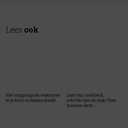
Lees
ook
Het stappenplan waarmee
Last van roodheid,
je je huid in balans houdt
schilfertjes en jeuk? Dan
kunnen deze
haarproducten niet in jouw
badkamer ontbreken