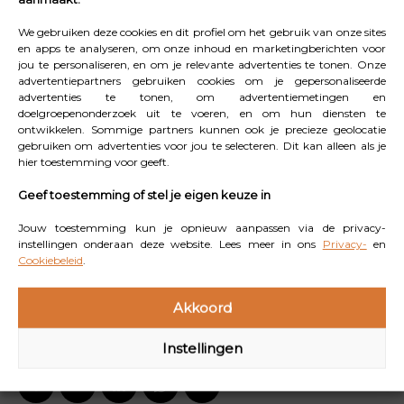
peulvruchten en noten.”
We gebruiken deze cookies en dit profiel om het gebruik van onze sites
Heb je tips voor mensen die nog niet aan de
en apps te analyseren, om onze inhoud en marketingberichten voor
jou te personaliseren, en om je relevante advertenties te tonen. Onze
aanbevolen hoeveelheid komen, maar hier
advertentiepartners gebruiken cookies om je gepersonaliseerde
advertenties te tonen, om advertentiemetingen en
verandering in willen brengen?
doelgroepenonderzoek uit te voeren, en om hun diensten te
ontwikkelen. Sommige partners kunnen ook je precieze geolocatie
“Maak eens een eetwissel. Als je altijd wit brood eet,
gebruiken om advertenties voor jou te selecteren. Dit kan alleen als je
kies dan eens voor volkoren brood. Zo kun je het ook
hier toestemming voor geeft.
doen met pasta en rijst. Probeer eens volkoren pasta
Geef toestemming of stel je eigen keuze in
en zilvervliesrijst. Je eetpatroon aanpassen hoeft niet
Jouw toestemming kun je opnieuw aanpassen via de privacy-
van de ene op de andere dag. Geef jezelf de tijd om te
instellingen onderaan deze website. Lees meer in ons
Privacy-
en
wennen. Je kan in eerste instantie ook half-half doen,
Cookiebeleid
.
en dit dan mengen. Iedere stap die je zet, is er één.”
Akkoord
Instellingen