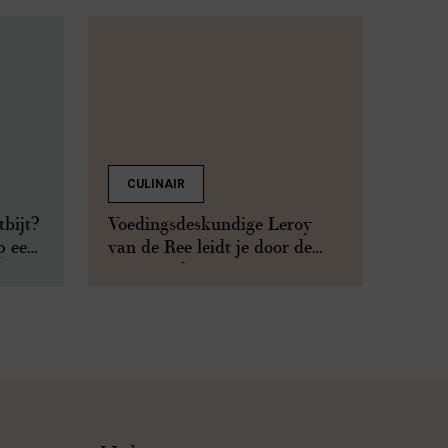
CULINAIR
tbijt?
Voedingsdeskundige Leroy
p een
van de Ree leidt je door de
supermarkt