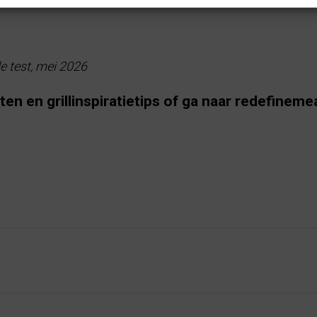
 test, mei 2026
n en grillinspiratietips of ga naar
redefineme