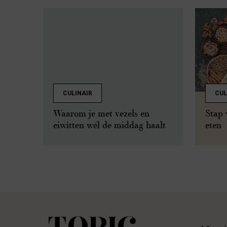
CULINAIR
CUL
Waarom je met vezels en
Stap 
eiwitten wél de middag haalt
eten