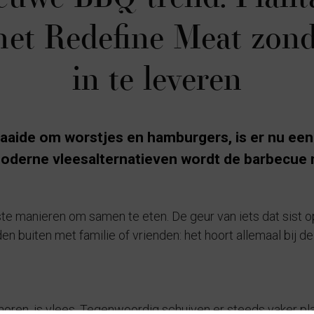
et Redefine Meat zon
in te leveren
aaide om worstjes en hamburgers, is er nu een
 moderne vleesalternatieven wordt de barbecue 
e manieren om samen te eten. De geur van iets dat sist op 
n buiten met familie of vrienden: het hoort allemaal bij d
 horen, is vlees. Tegenwoordig schuiven er steeds vaker pl