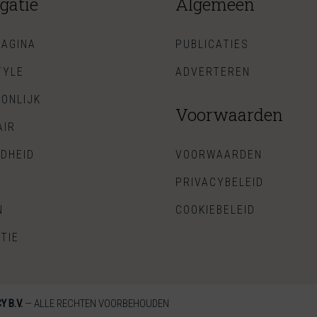
gatie
Algemeen
AGINA
PUBLICATIES
TYLE
ADVERTEREN
ONLIJK
Voorwaarden
AIR
DHEID
VOORWAARDEN
PRIVACYBELEID
N
COOKIEBELEID
TIE
 B.V.
— ALLE RECHTEN VOORBEHOUDEN