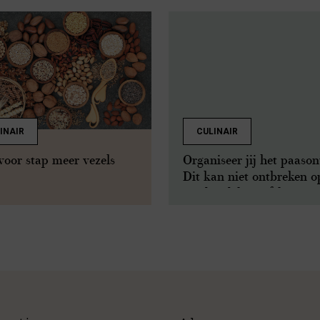
INAIR
CULINAIR
voor stap meer vezels
Organiseer jij het paason
Dit kan niet ontbreken o
goed gedekte tafel