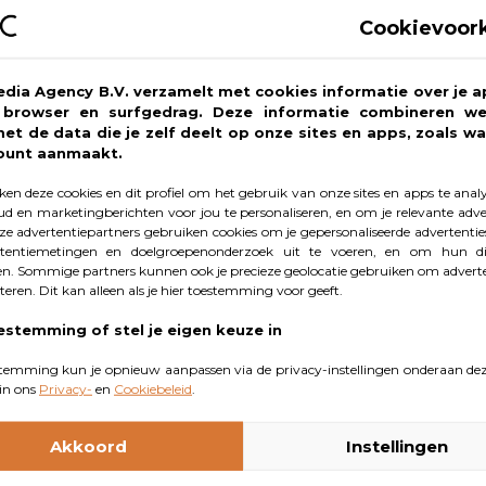
e kunt genieten van ‘vlees’ op de BBQ en goed kunt doen vo
Cookievoor
 Meat, zoals de Flank Steak, kun je een heerlijke barbecu
rlijke, rijke smaak en geur. Wie het voor het eerst proeft, de
edia Agency B.V. verzamelt met cookies informatie over je a
 je wilt: een mooie korst van buiten, mals van binnen. Zow
, browser en surfgedrag. Deze informatie combineren w
met de data die je zelf deelt op onze sites en apps, zoals wa
zo zonder problemen samen aan tafel.
ount aanmaakt.
en deze cookies en dit profiel om het gebruik van onze sites en apps te anal
ak van Redefine Meat overtuigt ook d
d en marketingberichten voor jou te personaliseren, en om je relevante adver
e advertentiepartners gebruiken cookies om je gepersonaliseerde advertenties
tentiemetingen en doelgroepenonderzoek uit te voeren, en om hun di
n. Sommige partners kunnen ook je precieze geolocatie gebruiken om adverte
cteren. Dit kan alleen als je hier toestemming voor geeft.
estemming of stel je eigen keuze in
eat laat zich op allerlei manieren gebruiken. Denk aan een
temming kun je opnieuw aanpassen via de privacy-instellingen onderaan dez
in ons
Privacy-
en
Cookiebeleid
.
ulled Pork van de barbecue of een heerlijke Burger. Deze
wonnen van de Consumentenbond. Bijkomend voordeel: de 
Akkoord
Instellingen
ees, met een aanzienlijk lagere impact op landgebruik, waterv