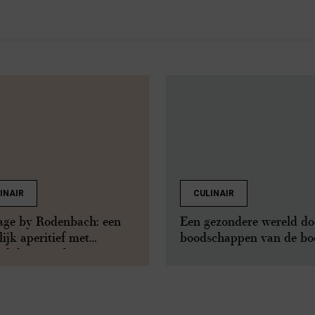
INAIR
CULINAIR
age by Rodenbach: een
Een gezondere wereld do
lijk aperitief met
boodschappen van de bo
rlijke ingrediënten