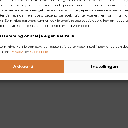
e kunt hun favoriete gerechten, zoals spaghetti bolognese, 
d en marketingberichten voor jou te personaliseren, en om je relevante adver
e advertentiepartners gebruiken cookies om je gepersonaliseerde advertenties
f de helft van het gehakt te vervangen door een plantaardi
tentiemetingen en doelgroepenonderzoek uit te voeren, en om hun di
ren, maaltijden baseren op wat je nog in huis hebt, houdba
n. Sommige partners kunnen ook je precieze geolocatie gebruiken om adverte
cteren. Dit kan alleen als je hier toestemming voor geeft.
n. Zo maak je bewuste keuzes voor zowel je gezin als het m
ortjes duurzamere keuzes gemaakt worden. Let bijvoorbee
estemming of stel je eigen keuze in
fruit is, kun je kiezen voor importfruit zoals bananen en citr
temming kun je opnieuw aanpassen via de privacy-instellingen onderaan dez
en efficiënt met een vrachtschip of vrachtwagen worden v
in ons
Privacy-
en
Cookiebeleid
.
bord, goed voor de planeet!
Akkoord
Instellingen