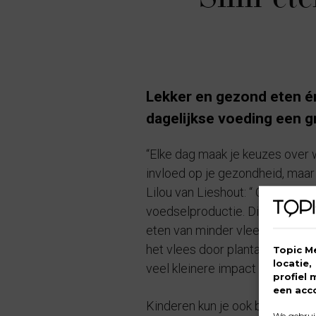
Lekker en gezond eten én
dagelijkse voeding een g
“Elke dag maak je keuzes over wa
invloed op je gezondheid, maar
Lilou van Lieshout: “ Ongeveer
voedselproductie. Dierlijke pro
eten van minder vlees. Denk b
het vlees door plantaardige op
Topic M
locatie
veel kleinere impact op het klim
profiel 
een acc
Kinderen kun je ook betrekken b
We gebruik