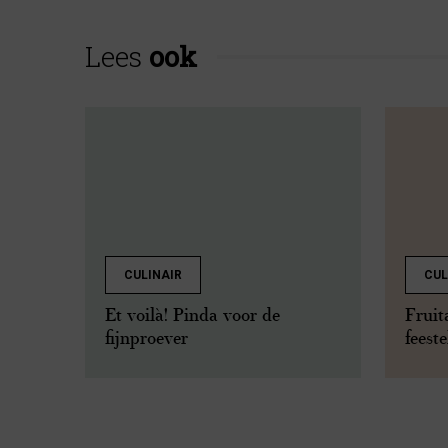
Lees
ook
CULINAIR
CUL
Et voilà! Pinda voor de
Fruit
fijnproever
feeste
natuu