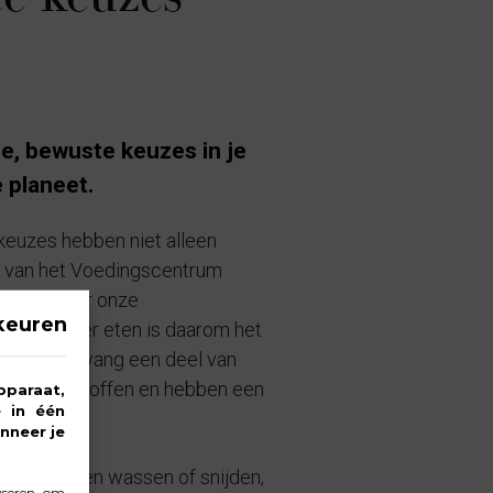
e, bewuste keuzes in je
 planeet.
e keuzes hebben niet alleen
en van het Voedingscentrum
n komt door onze
keuren
in duurzamer eten is daarom het
eek of vervang een deel van
e voedingsstoffen en hebben een
pparaat,
e in één
nneer je
oals groenten wassen of snijden,
yseren, om