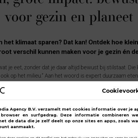
voor gezin en planeet
 het klimaat sparen? Dat kan! Ontdek hoe klein
root verschil kunnen maken voor je gezin én de
t je eet, zonder dat je daar altijd bewust bij stilstaat. Di
 ook op het milieu.” Aan het woord is expert duurzaam et
 een derde van de wereldwijde uitstoot van broeikasgasse
Cookievoor
ducten hebben hierin de grootsterol. Een belangrijke stap 
ijvoorbeeld aan één of meerdere vegetarische dagen per w
ties. Noten, peulvruchten en eieren bevatten vergelijkbar
edia Agency B.V. verzamelt met cookies informatie over je a
, browser en surfgedrag. Deze informatie combineren w
aat.”
met de data die je zelf deelt op onze sites en apps, zoals wa
ount aanmaakt.
ij bewust(er) eten: “Geef ze kleine taakjes in de keuken, z
en deze cookies en dit profiel om het gebruik van onze sites en apps te anal