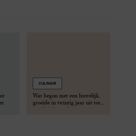
CULINAIR
or
Wat begon met een huwelijk,
er
groeide in twintig jaar uit tot
een familieproduct in 2500
winkels