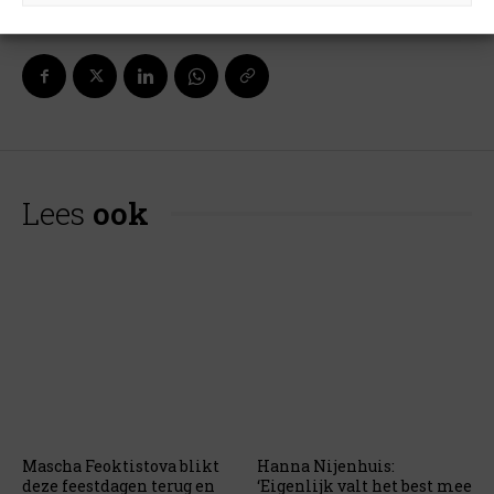
Lees
ook
Mascha Feoktistova blikt
Hanna Nijenhuis:
deze feestdagen terug en
‘Eigenlijk valt het best mee