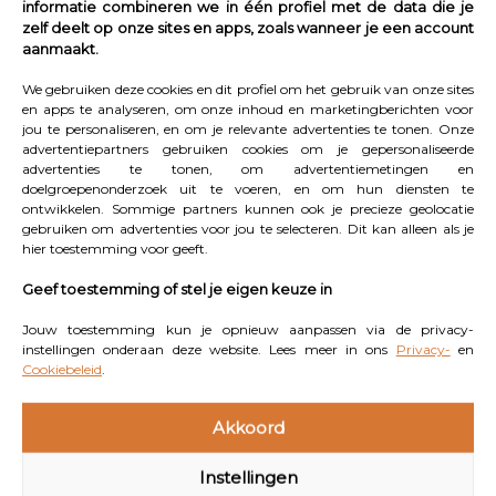
informatie combineren we in één profiel met de data die je
nog maar uit te kiezen. Als je geluk hebt is de fiets op
zelf deelt op onze sites en apps, zoals wanneer je een account
voorraad. Dan wordt ‘ie meteen rijklaar gemaakt en kun
aanmaakt.
je er dezelfde dag nog mee naar huis. Is dat niet het
We gebruiken deze cookies en dit profiel om het gebruik van onze sites
geval, dan wordt jouw fiets besteld en kun je hem
en apps te analyseren, om onze inhoud en marketingberichten voor
jou te personaliseren, en om je relevante advertenties te tonen. Onze
binnen een week in de vestiging naar keuze ophalen.
advertentiepartners gebruiken cookies om je gepersonaliseerde
Ook voor bijbehorende accessoires als een fietshelm
advertenties te tonen, om advertentiemetingen en
doelgroepenonderzoek uit te voeren, en om hun diensten te
en extra verlichting ben je bij Stella aan het juiste adres.
ontwikkelen. Sommige partners kunnen ook je precieze geolocatie
Stella adviseert om één keer per jaar een
gebruiken om advertenties voor jou te selecteren. Dit kan alleen als je
hier toestemming voor geeft.
onderhoudsbeurt in te plannen, zodat je veilig onderweg
bent en je langer plezier hebt van je fiets.
Geef toestemming of stel je eigen keuze in
Jouw toestemming kun je opnieuw aanpassen via de privacy-
Deze maand verkoopt Stella in de flagshipstores
instellingen onderaan deze website. Lees meer in ons
Privacy-
en
in Beverwijk en Nunspeet een grote partij fietsen
Cookiebeleid
.
die verhuisschade heeft opgelopen bij de
Akkoord
verhuizing naar het nieuwe magazijn. Klein
krasje, groot voordeel. Klik hier voor meer
Instellingen
informatie.