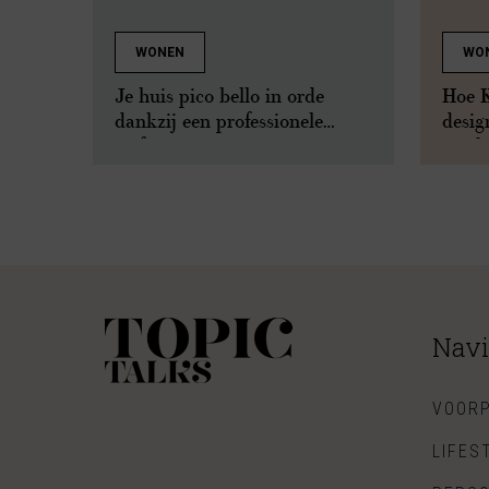
WONEN
WO
Je huis pico bello in orde
Hoe 
dankzij een professionele
desig
stofzuiger
een b
Navi
VOORP
LIFES