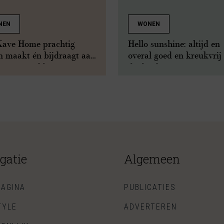
NEN
WONEN
Kave Home prachtig
Hello sunshine: altijd en
n maakt én bijdraagt aan
overal goed en kreukvrij
etere wereld
de dag komen
gatie
Algemeen
AGINA
PUBLICATIES
TYLE
ADVERTEREN