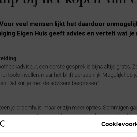
Voor veel mensen lijkt het daardoor onmogelij
ging Eigen Huis geeft advies en vertelt wat je
reiding
theekadviseur, een eerste gesprek is bijna altijd gratis. Z
rlei tools invullen, maar het blijft persoonlijk. Mogelijk heb 
en. Dat kun je met de adviseur bespreken.”
eteen je droomhuis, maar er zijn meer opties. Sommigen gaan
verheid ingezet op tijdelijke woningen, die bijvoorbeeld twi
Cookievoor
lf een huis te bouwen, dan ben je niet afhankelijk van een p