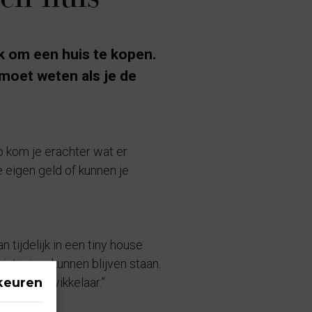
k om een huis te kopen.
 moet weten als je de
o kom je erachter wat er
je eigen geld of kunnen je
 tijdelijk in een tiny house
ntig jaar kunnen blijven staan.
keuren
rojectontwikkelaar.”