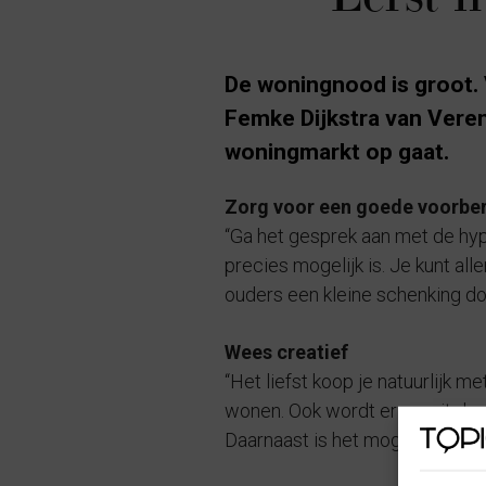
De woningnood is groot. 
Femke Dijkstra van Vereni
woningmarkt op gaat.
Zorg voor een goede voorbe
“Ga het gesprek aan met de hypo
precies mogelijk is. Je kunt alle
ouders een kleine schenking do
Wees creatief
“Het liefst koop je natuurlijk m
wonen. Ook wordt er vanuit de o
Daarnaast is het mogelijk om ze