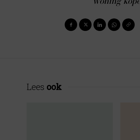
woning kope
Lees
ook