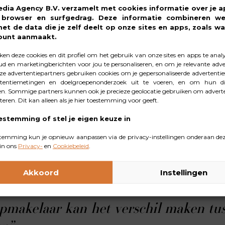
edia Agency B.V. verzamelt met cookies informatie over je a
, browser en surfgedrag. Deze informatie combineren w
 dan naar een kluswoning of naar een huis met een uiterlijk d
met de data die je zelf deelt op onze sites en apps, zoals wa
iet door de imperfecties heen kijken. Als jij dat ook moeili
ount aanmaakt.
liste mee te nemen die meteen ziet wat de mogelijkheden 
en deze cookies en dit profiel om het gebruik van onze sites en apps te anal
d en marketingberichten voor jou te personaliseren, en om je relevante adver
e advertentiepartners gebruiken cookies om je gepersonaliseerde advertenties
tentiemetingen en doelgroepenonderzoek uit te voeren, en om hun di
n perfect gestyled jaren ‘30 huis met een visgraatvloer, er
n. Sommige partners kunnen ook je precieze geolocatie gebruiken om adverte
llemaal niet onmiddellijk, het kan ook later. Met kleine aan
cteren. Dit kan alleen als je hier toestemming voor geeft.
elijk dan je denkt.”
estemming of stel je eigen keuze in
temming kun je opnieuw aanpassen via de privacy-instellingen onderaan dez
in de hand
in ons
Privacy-
en
Cookiebeleid
.
laar zijn gemiddeld 3.000 á 4.000 euro. Daardoor denken 
! Een aankoopmakelaar heeft een netwerk, kan helpen en adv
Akkoord
Instellingen
 tussen wel of geen woning kopen. Je haalt het geld er ech
pmakelaar kan het verschil maken tus