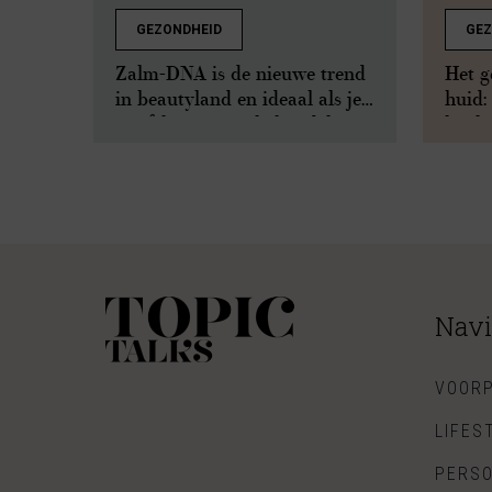
GEZONDHEID
GEZ
Zalm-DNA is de nieuwe trend
Het g
in beautyland en ideaal als je
huid:
twijfelt over een behandeling
hyalu
Navi
VOORP
LIFES
PERSO