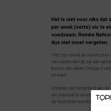
Het is niet voor niks da
per week (vette) vis te e
voedzaam. Remke Nehrsted
dus niet moet vergeten.
“Het zijn vooral de visvetzuren 
van vissen die rijk zijn aan gez
binnen dan alleen Omega 3-vetzur
en eiwit.
Ondanks dat Nederland aan de N
we massaal te weinig vis. Gemid
de Noordzee wordt geëxportee