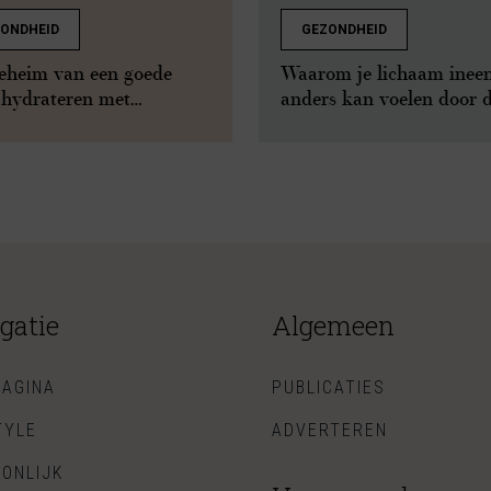
ONDHEID
GEZONDHEID
eheim van een goede
Waarom je lichaam inee
 hydrateren met
anders kan voelen door 
ronzuur
overgang
gatie
Algemeen
AGINA
PUBLICATIES
TYLE
ADVERTEREN
ONLIJK