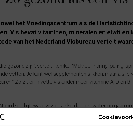
t zowel het Voedingscentrum als de Hartstichti
ten. Vis bevat vitaminen, mineralen en eiwit en 
e van het Nederland Visbureau vertelt waarom
die gezond zijn”, vertelt Remke. “Makreel, haring, paling, s
onde vetten. Je kunt wel supplementen slikken, maar als je v
en.” Zo zit er in vette vis onder meer vitamine A, D en B12,
oordzee ligt, waar vissers elke dag het water op gaan om 
deld maar een keer per twee weken, schrijft de Hartstichti
Cookievoor
rd.”