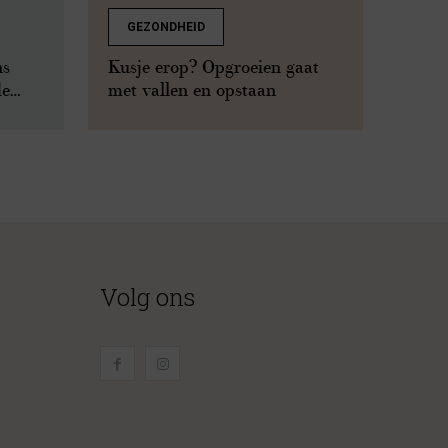
GEZONDHEID
ns
Kusje erop? Opgroeien gaat
de
met vallen en opstaan
Volg ons