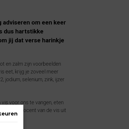
ng adviseren om een keer
is dus hartstikke
 jij dat verse harinkje
prot en zalm zijn voorbeelden
is eet, krijg je zoveel meer
 jodium, selenium, zink, ijzer
vis voor ons te vangen, eten
ng. “70 procent van de vis uit
keuren