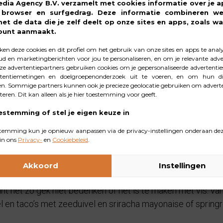
edia Agency B.V. verzamelt met cookies informatie over je a
gronde redenen om geen vis te eten. “Het stinkt en is duur.
, browser en surfgedrag. Deze informatie combineren w
tte vis krijg je meer voedingsstoffen binnen dan met een stuk
met de data die je zelf deelt op onze sites en apps, zoals wa
ount aanmaakt.
en deze cookies en dit profiel om het gebruik van onze sites en apps te anal
d en marketingberichten voor jou te personaliseren, en om je relevante adver
vis zwemt inmiddels in de Noordzee”
e advertentiepartners gebruiken cookies om je gepersonaliseerde advertenties
tentiemetingen en doelgroepenonderzoek uit te voeren, en om hun di
n. Sommige partners kunnen ook je precieze geolocatie gebruiken om adverte
cteren. Dit kan alleen als je hier toestemming voor geeft.
f meerdere keren per week – zoals in het geval van Remke –
htstreeks uit onze zee komt. “Een trend is dat we eten wat e
estemming of stel je eigen keuze in
nte uit de moestuin en kaas van de regionale boer. We zo
temming kun je opnieuw aanpassen via de privacy-instellingen onderaan dez
dzee. Koop lokaal en in het juiste seizoen. Dat is niet alle
in ons
Privacy-
en
Cookiebeleid
.
e zee is zeer divers. De pijlinktvis zwemt inmiddels in gr
 zijn ook gespot in de Nederlandse wateren.” “Probeer en v
Akkoord
Instellingen
epten. Daarnaast past vis heel goed in de laatste foodtrend
unt het zo gek niet bedenken of het is te maken met vis: va
en taco’s met zeeduivel en sriracha mayonaise of springr