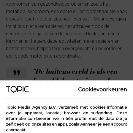
voorkomen van gezondheidsproblemen zoals het
metabool syndroom, een echte sluipmoordenaar die vaak
gepaard gaat met een zittende levensstijl. Maar beweging
traint dus niet alleen spieren, het stimuleert ook de
neurologische rijping van de hersenen. Denk aan rennen,
klimmen en fietsen; deze activiteiten maken spieren en
botten sterker, helpen tegen overgewicht en bevorderen
een goede motoriek en coördinatie.
“De buitenwereld is als een
levend laboratorium vol
Cookievoorkeuren
leerzame momenten”
Topic Media Agency B.V. verzamelt met cookies informatie
Sociaal-emotionele ontwikkeling
over je apparaat, locatie, browser en surfgedrag. Deze
informatie combineren we in één profiel met de data die je
Buitenspelen helpt ook bij de ontwikkeling van sociale
zelf deelt op onze sites en apps, zoals wanneer je een account
vaardigheden. Kinderen leren samenwerken,
aanmaakt.