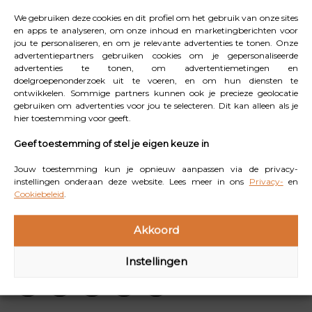
communiceren en conflicten oplossen, wat waardevolle
We gebruiken deze cookies en dit profiel om het gebruik van onze sites
lessen biedt over vriendschap, leiderschap en
en apps te analyseren, om onze inhoud en marketingberichten voor
jou te personaliseren, en om je relevante advertenties te tonen. Onze
samenwerking. Bovendien biedt de natuur een
advertentiepartners gebruiken cookies om je gepersonaliseerde
kalmerende omgeving die stress kan verminderen, wat
advertenties te tonen, om advertentiemetingen en
doelgroepenonderzoek uit te voeren, en om hun diensten te
helpt bij het reguleren van emoties. In onze huidige tijd,
ontwikkelen. Sommige partners kunnen ook je precieze geolocatie
waarin schermtijd ongemerkt vaak de overhand heeft, is
gebruiken om advertenties voor jou te selecteren. Dit kan alleen als je
hier toestemming voor geeft.
buitenspelen dus een noodzakelijk tegenwicht. Het
geeft ogen en hersenen even rust, wat essentieel is
Geef toestemming of stel je eigen keuze in
voor een gezonde ontwikkeling. Kortom, buitenspelen is
Jouw toestemming kun je opnieuw aanpassen via de privacy-
niet alleen leuk, het is een onmisbaar onderdeel van de
instellingen onderaan deze website. Lees meer in ons
Privacy-
en
Cookiebeleid
.
groei van je kind. Laat ze lekker buiten spelen, vies
worden en de wereld ontdekken. Het zijn juist deze
Akkoord
momenten die ze zullen koesteren.
Instellingen