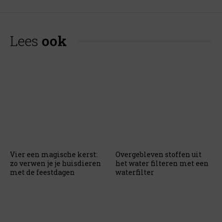
Lees
ook
Vier een magische kerst:
Overgebleven stoffen uit
zo verwen je je huisdieren
het water filteren met een
met de feestdagen
waterfilter