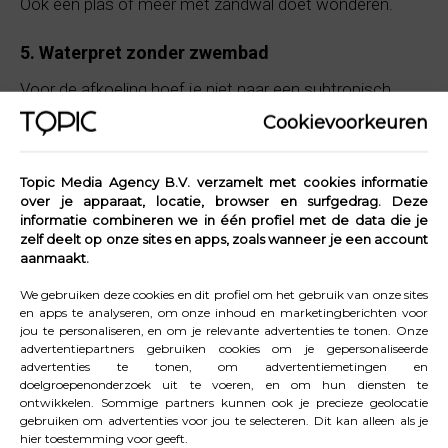
Ook een plas of meer met zandwal doet wonderen.
5. Waterpret zonder zwembad
Voor de afkoeling hoef je niet naar een subtropisch
zwemparadijs. Denk aan spetterzones in het park,
Cookievoorkeuren
fonteinen waar kinderen in mogen spelen of een teiltje
in je eigen tuin. Voeg water toe en je hebt uren plezier –
Topic Media Agency B.V. verzamelt met cookies informatie
gegarandeerd.
over je apparaat, locatie, browser en surfgedrag. Deze
informatie combineren we in één profiel met de data die je
zelf deelt op onze sites en apps, zoals wanneer je een account
6. Op avontuur in het museum
aanmaakt.
Musea saai? Echt niet. Steeds meer musea in
We gebruiken deze cookies en dit profiel om het gebruik van onze sites
Nederland zijn helemaal ingericht op jonge bezoekers,
en apps te analyseren, om onze inhoud en marketingberichten voor
jou te personaliseren, en om je relevante advertenties te tonen. Onze
met interactieve tentoonstellingen, speurtochten en
advertentiepartners gebruiken cookies om je gepersonaliseerde
knutselhoeken. Denk aan natuur, techniek of kunst – er
advertenties te tonen, om advertentiemetingen en
doelgroepenonderzoek uit te voeren, en om hun diensten te
is altijd wel iets dat aansluit bij de nieuwsgierigheid van
ontwikkelen. Sommige partners kunnen ook je precieze geolocatie
jouw kind. En extra fijn op warme of juist regenachtige
gebruiken om advertenties voor jou te selecteren. Dit kan alleen als je
hier toestemming voor geeft.
dagen: binnen is het altijd goed toeven.