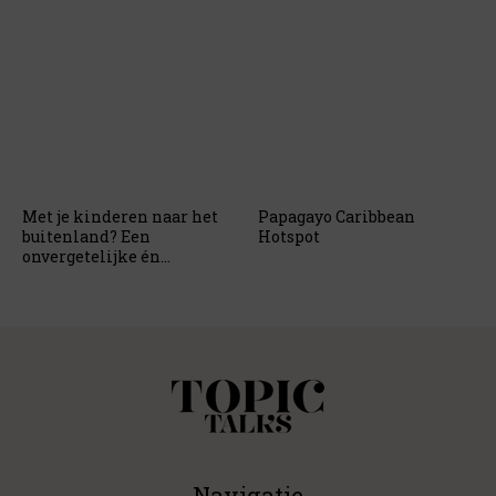
Met je kinderen naar het
Papagayo Caribbean
buitenland? Een
Hotspot
onvergetelijke én
belangrijke ervaring
Navigatie