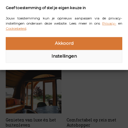
Geef toestemming of stel je eigen keuze in
Jouw toestemming kun je opnieuw aanpassen via de privacy-
instellingen onderaan deze website. Lees meer in ons
Privacy-
en
Cookiebeleid
.
Akkoord
Lees
ook
Instellingen
Genieten van luxe én het
Comfortabel op reis met
buitenleven
Autohopper