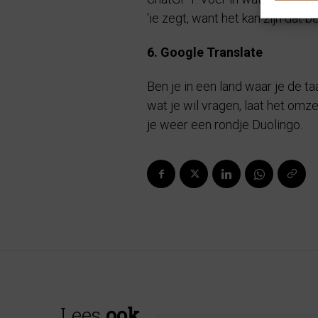
‘ie zegt, want het kan zijn dat
6. Google Translate
Ben je in een land waar je de t
wat je wil vragen, laat het omz
je weer een rondje Duolingo.
Lees
ook