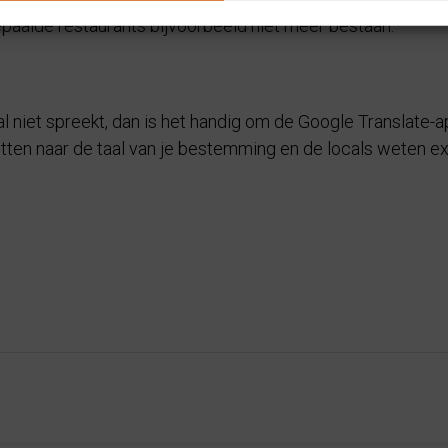
 bepaalde restaurants bijvoorbeeld niet meer bestaan.
aal niet spreekt, dan is het handig om de Google Translate-
etten naar de taal van je bestemming en de locals weten ex