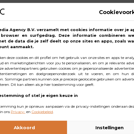
Cookievoor
akantie maken is best veel werk. Deel daarom tijdens je va
 hoef je tenminste ook alle ‘hoe is het daar?’-appjes niet 
edia Agency B.V. verzamelt met cookies informatie over je a
, browser en surfgedrag. Deze informatie combineren w
 minuut een mooi album van al je avonturen.
met de data die je zelf deelt op onze sites en apps, zoals wa
ount aanmaakt.
s weet je zeker dat je je gaat redden 
en deze cookies en dit profiel om het gebruik van onze sites en apps te anal
d en marketingberichten voor jou te personaliseren, en om je relevante adver
e advertentiepartners gebruiken cookies om je gepersonaliseerde advertenties
tentiemetingen en doelgroepenonderzoek uit te voeren, en om hun di
n. Sommige partners kunnen ook je precieze geolocatie gebruiken om adverte
cteren. Dit kan alleen als je hier toestemming voor geeft.
oed bereikbaar zijn via WhatsApp en Google Maps kunnen geb
estemming of stel je eigen keuze in
enlanddatabundels zijn via verschillende apps verkrijgbaa
temming kun je opnieuw aanpassen via de privacy-instellingen onderaan dez
in ons
Privacy-
en
Cookiebeleid
.
tes te plannen? Of te bedenken wat je op een bepaalde ple
Akkoord
Instellingen
 wil weten en het AI-model doet de rest. Tip: dubbelcheck 