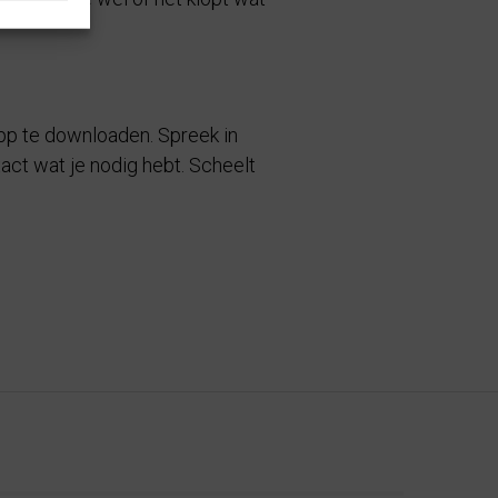
app te downloaden. Spreek in
act wat je nodig hebt. Scheelt