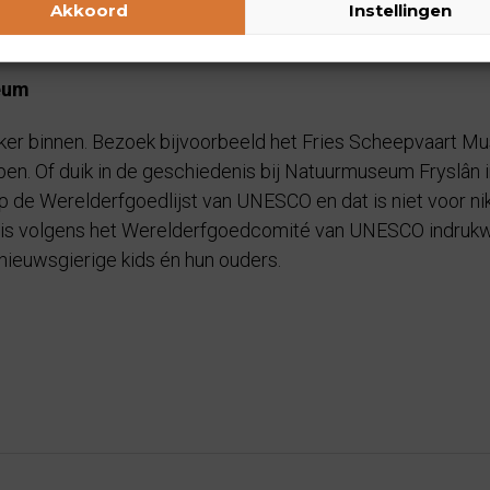
nen, waar je langs het water en tussen het riet en de vogel
Akkoord
Instellingen
daging? Ga dan wadlopen met een ervaren gids. Een unieke e
seum
lekker binnen. Bezoek bijvoorbeeld het Fries Scheepvaart M
en. Of duik in de geschiedenis bij Natuurmuseum Fryslân
op de Werelderfgoedlijst van UNESCO en dat is niet voor ni
is, is volgens het Werelderfgoedcomité van UNESCO indruk
nieuwsgierige kids én hun ouders.