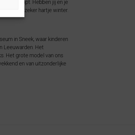
s door loopt. Hebben jij en je
rvaring, zeker hartje winter.
useum in Sneek, waar kinderen
 in Leeuwarden. Het
ks. Het grote model van ons
wekkend en van uitzonderlijke