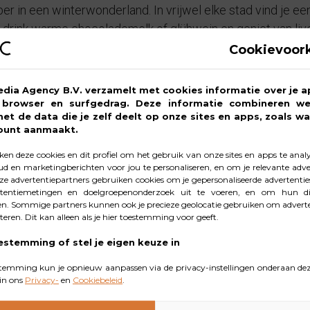
 in een winterwonderland. In vrijwel elke stad vind je een
, drink warme chocolademelk of glühwein en geniet van liv
Cookievoor
brengen in december licht in de duiste
en projecties
edia Agency B.V. verzamelt met cookies informatie over je a
, browser en surfgedrag. Deze informatie combineren w
met de data die je zelf deelt op onze sites en apps, zoals wa
ount aanmaakt.
en deze cookies en dit profiel om het gebruik van onze sites en apps te anal
d en marketingberichten voor jou te personaliseren, en om je relevante adver
 licht in de duisternis met lichtjes, kunstwerken en proj
e advertentiepartners gebruiken cookies om je gepersonaliseerde advertenties
t kan in het centrum van Leeuwarden van 17.00 tot 22.00 u
tentiemetingen en doelgroepenonderzoek uit te voeren, en om hun di
n. Sommige partners kunnen ook je precieze geolocatie gebruiken om adverte
woord en beeld. Denk aan een gedicht op een kale muur, e
cteren. Dit kan alleen als je hier toestemming voor geeft.
getoverd tot filmdoek.
estemming of stel je eigen keuze in
temming kun je opnieuw aanpassen via de privacy-instellingen onderaan dez
in ons
Privacy-
en
Cookiebeleid
.
kker wandelen. De mogelijkheden in Friesland zijn hiervoo