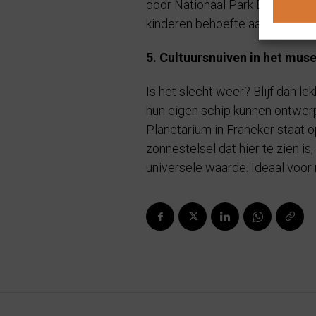
door Nationaal Park De Alde Fea
kinderen behoefte aan meer uit
5. Cultuursnuiven in het mu
Is het slecht weer? Blijf dan 
hun eigen schip kunnen ontwerp
Planetarium in Franeker staat 
zonnestelsel dat hier te zien 
universele waarde. Ideaal voor 