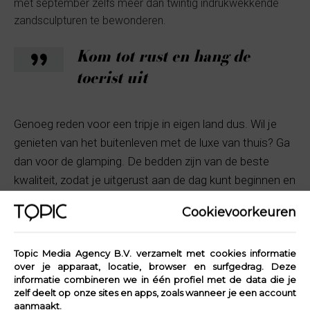
met september zelfs meer dan twintig indrukwekkende
zandsculpturen te bewonderen.
Kom tot rust en hang de
toerist uit
Genoeg reden voor een tripje in eigen land dus. Wil je
genieten van het buitenleven met de luxe van thuis? Ga
dan voor de glamping. De bedden zijn van de beste
kwaliteit, zodat je uitgerust aan de dag kunt beginnen en
samen op avontuur kunt gaan.
Cookievoorkeuren
Bezoek de website en lees meer over Hof van
Twente.
Topic Media Agency B.V. verzamelt met cookies informatie
over je apparaat, locatie, browser en surfgedrag. Deze
informatie combineren we in één profiel met de data die je
zelf deelt op onze sites en apps, zoals wanneer je een account
aanmaakt.