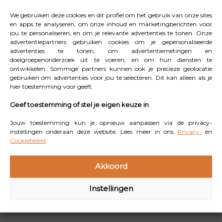
We gebruiken deze cookies en dit profiel om het gebruik van onze sites
en apps te analyseren, om onze inhoud en marketingberichten voor
jou te personaliseren, en om je relevante advertenties te tonen. Onze
advertentiepartners gebruiken cookies om je gepersonaliseerde
Lees
ook
advertenties te tonen, om advertentiemetingen en
doelgroepenonderzoek uit te voeren, en om hun diensten te
ontwikkelen. Sommige partners kunnen ook je precieze geolocatie
gebruiken om advertenties voor jou te selecteren. Dit kan alleen als je
hier toestemming voor geeft.
Geef toestemming of stel je eigen keuze in
Jouw toestemming kun je opnieuw aanpassen via de privacy-
instellingen onderaan deze website. Lees meer in ons
Privacy-
en
Cookiebeleid
.
Akkoord
Comfortabel op reis met
Dit zijn dé trending
Autohopper
reisbestemmingen van
2026 volgens Booking.com
Instellingen