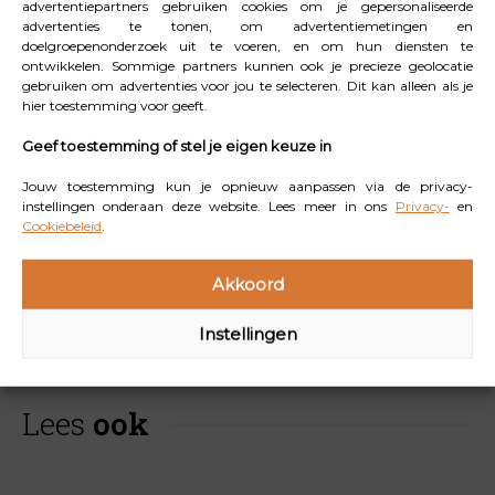
liggen. Scrollen voelt misschien ontspannen, maar voor
advertentiepartners gebruiken cookies om je gepersonaliseerde
advertenties te tonen, om advertentiemetingen en
je hoofd zijn al die prikkels hard werken.’ Ten slotte
doelgroepenonderzoek uit te voeren, en om hun diensten te
adviseert ze: ‘Meet je niet aan mannen. Vrouwen
ontwikkelen. Sommige partners kunnen ook je precieze geolocatie
gebruiken om advertenties voor jou te selecteren. Dit kan alleen als je
hebben een ander lichaam. Zoek naar je eigen
hier toestemming voor geeft.
draagkracht in balans tussen werk en privé. Ik zie veel
Geef toestemming of stel je eigen keuze in
vrouwen die vinden dat ze zichzelf moet handhaven in
een mannencultuur, maar blijf in je vrouwelijke kracht.
Jouw toestemming kun je opnieuw aanpassen via de privacy-
instellingen onderaan deze website. Lees meer in ons
Privacy-
en
Dat is niet zwak, maar sterk.’
Cookiebeleid
.
Akkoord
Instellingen
Lees
ook