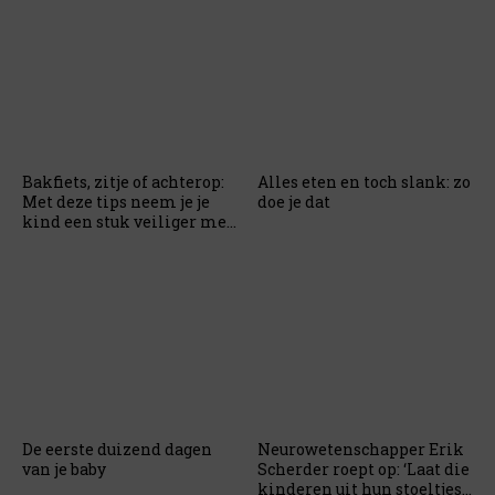
Bakfiets, zitje of achterop:
Alles eten en toch slank: zo
Met deze tips neem je je
doe je dat
kind een stuk veiliger mee
op de fiets
De eerste duizend dagen
Neurowetenschapper Erik
van je baby
Scherder roept op: ‘Laat die
kinderen uit hun stoeltjes