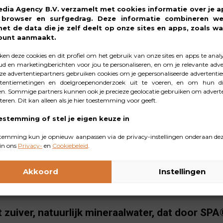
om zeer mineraalarm water te gebruiken met de vermelding
edia Agency B.V. verzamelt met cookies informatie over je a
, browser en surfgedrag. Deze informatie combineren w
dat zeer weinig nitraten bevat. Het mineraalarme water van
met de data die je zelf deelt op onze sites en apps, zoals wa
ftijden kunnen dit probleemloos drinken. Heb je moeite om
ount aanmaakt.
. Voor je kindje is dit nog belangrijker. Kinderen die jong
en deze cookies en dit profiel om het gebruik van onze sites en apps te anal
is het fijn als jij ervoor zorgt dat jouw kind regelmatig en 
d en marketingberichten voor jou te personaliseren, en om je relevante adver
e advertentiepartners gebruiken cookies om je gepersonaliseerde advertenties
tentiemetingen en doelgroepenonderzoek uit te voeren, en om hun di
ter drinken geeft energie en kan pij
n. Sommige partners kunnen ook je precieze geolocatie gebruiken om adverte
cteren. Dit kan alleen als je hier toestemming voor geeft.
estemming of stel je eigen keuze in
temming kun je opnieuw aanpassen via de privacy-instellingen onderaan dez
in ons
Privacy-
en
Cookiebeleid
.
l voordelen. Het geeft energie en kan pijn verzachten. Ook
rs van de National Institutes of Health dat voldoende wa
Akkoord
Instellingen
ronische ziekten tegengaat. Reden genoeg om regelmatig t
 verspreid over de dag.
t zuiver, natuurlijk mineraalwater, dat door S