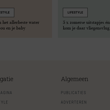
ESTYLE
LIFESTYLE
n het allerbeste water
5 x zomerse uitstapjes én
jou en je baby
kom je daar vliegensvlug
gatie
Algemeen
AGINA
PUBLICATIES
TYLE
ADVERTEREN