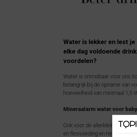
Water is lekker en lest j
elke dag voldoende drinkt
voordelen?
Water is onmisbaar voor ons lic
belangrijk bij de opname van v
hoeveelheid van minimaal 1,5 li
Mineraalarm water voor baby
Ook voor de allerkleinsten is v
en flesvoeding en heeft het gee