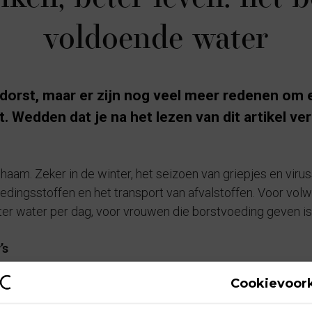
voldoende water
e dorst, maar er zijn nog veel meer redenen om 
. Wedden dat je na het lezen van dit artikel ve
haam. Zeker in de winter, het seizoen van griepjes en viru
oedingsstoffen en het transport van afvalstoffen. Voor vo
ter water per dag, voor vrouwen die borstvoeding geven is 
’s
Cookievoor
oldoende water essentieel. In de eerste maanden krijgt je 
n extra water nodig. Na een half jaar kun je langzaam ove