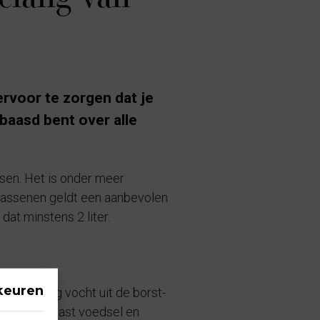
ervoor te zorgen dat je
rbaasd bent over alle
ssen. Het is onder meer
lwassenen geldt een aanbevolen
dat minstens 2 liter.
keuren
baby genoeg vocht uit de borst-
rgaan naar vast voedsel en