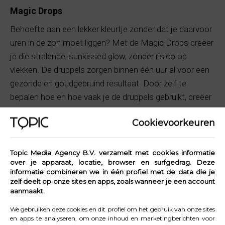
Magic Drops
Behoefte aan een lekker kleurtje zonder dat je daarvoor
uren in de zon moet liggen? Met de Magic Drops creëer
je die stralende, sunkissed glow, zonder risico op
vlekken. De druppels zorgen binnen één uur al voor een
gezonde en goudgebruind resultaat. Door zelf te
bepalen hoe en hoe vaak je de druppels gebruikt, creëer
je de voor jou ideale teint. Het product werkt in minder
Cookievoorkeuren
dan een uur en bevat unieke ingrediënten die je huid niet
alleen snel kleuren, maar ook verzorgen. Je kunt de
druppels puur op de huid aanbrengen of mengen met je
Topic Media Agency B.V. verzamelt met cookies informatie
over je apparaat, locatie, browser en surfgedrag. Deze
dagverzorging. Vergeet de huid niet regelmatig te
informatie combineren we in één profiel met de data die je
exfoliëren voor een nóg stralender resultaat.
zelf deelt op onze sites en apps, zoals wanneer je een account
aanmaakt.
Voor de ideale beauty routine gebruik je de Magic Drops
We gebruiken deze cookies en dit profiel om het gebruik van onze sites
twee tot drie keer per week. Breng de Protective Drops
en apps te analyseren, om onze inhoud en marketingberichten voor