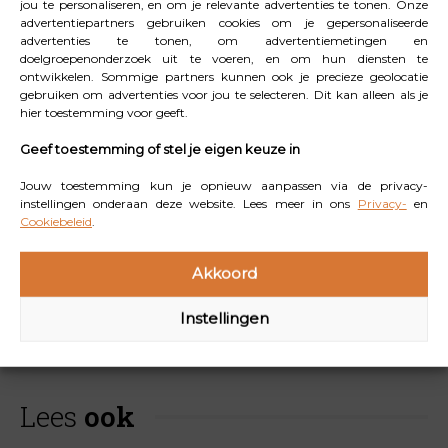
jou te personaliseren, en om je relevante advertenties te tonen. Onze
dagelijks aan, na je gebruikelijke dagverzorging en onder
advertentiepartners gebruiken cookies om je gepersonaliseerde
de make-up. De Magic Drops en Protective Drops SPF
advertenties te tonen, om advertentiemetingen en
doelgroepenonderzoek uit te voeren, en om hun diensten te
50 van Collistar zijn geschikt voor alle huidtypen en
ontwikkelen. Sommige partners kunnen ook je precieze geolocatie
zorgen 365 dagen per jaar voor een beschermde en
gebruiken om advertenties voor jou te selecteren. Dit kan alleen als je
hier toestemming voor geeft.
natuurlijk gebruinde huid.
Geef toestemming of stel je eigen keuze in
Voor meer informatie over Magic Drops en
Jouw toestemming kun je opnieuw aanpassen via de privacy-
Protective Drops SPF 50 van Collistar bezoek de
instellingen onderaan deze website. Lees meer in ons
Privacy-
en
website
Cookiebeleid
.
Akkoord
Instellingen
Lees
ook