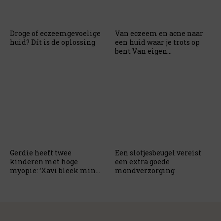
Droge of eczeemgevoelige
Van eczeem en acne naar
huid? Dít is de oplossing
een huid waar je trots op
bent Van eigen
huidproblemen naar
duizenden tevreden
klanten: Dit is het verhaal
achter...
Gerdie heeft twee
Een slotjesbeugel vereist
kinderen met hoge
een extra goede
myopie: ‘Xavi bleek min
mondverzorging
twaalf te hebben’