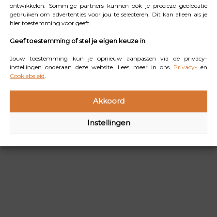
ontwikkelen. Sommige partners kunnen ook je precieze geolocatie
klaar wat betreft je zicht. En dan is het ’t voor veel
gebruiken om advertenties voor jou te selecteren. Dit kan alleen als je
mensen toch wel waard.”
hier toestemming voor geeft.
Geef toestemming of stel je eigen keuze in
Jouw toestemming kun je opnieuw aanpassen via de privacy-
instellingen onderaan deze website. Lees meer in ons
Privacy-
en
Cookiebeleid
.
Akkoord
Instellingen
Lees
ook