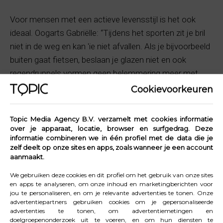
Voor mensen met een actieve levensstijl is het ook
ideaal. Oogarts Gabriëlle: “Tijdens het sporten zit je bril
niet in de weg en kan 'ie niet afvallen. Als je bijvoorbeeld
buiten gaat fietsen, beslaan je glazen niet en ook
regendruppels vormen geen belemmering meer met
helder kijken. Je hebt dan ook geen gedoe met
Cookievoorkeuren
contactlenzen.”
Topic Media Agency B.V. verzamelt met cookies informatie
“Daarnaast is laseren een oplossing als je irritaties en
over je apparaat, locatie, browser en surfgedrag. Deze
droge ogen hebt van contactlenzen," gaat de oogarts
informatie combineren we in één profiel met de data die je
zelf deelt op onze sites en apps, zoals wanneer je een account
verder. En wat ook fijn is: het kan schelen in de kosten.
aanmaakt.
“Je hoeft niet meer om de zoveel tijd je ogen te laten
We gebruiken deze cookies en dit profiel om het gebruik van onze sites
checken, een nieuwe bril of zonnebril op sterkte te
en apps te analyseren, om onze inhoud en marketingberichten voor
kopen, hoeft geen lenzenvloeistof meer, lenzendoosje,
jou te personaliseren, en om je relevante advertenties te tonen. Onze
advertentiepartners gebruiken cookies om je gepersonaliseerde
lenzen... Natuurlijk kost zo’n ingreep geld en moet je
advertenties te tonen, om advertentiemetingen en
kort herstellen, maar daarna ben je ook wel jarenlang
doelgroepenonderzoek uit te voeren, en om hun diensten te