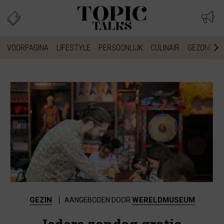
VOORPAGINA
LIFESTYLE
PERSOONLIJK
CULINAIR
GEZONDHEI
GEZIN
WERELDMUSEUM
AANGEBODEN DOOR