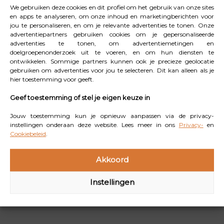
We gebruiken deze cookies en dit profiel om het gebruik van onze sites
in een van de doe-expo’s: bij Wereldmuseum leer je
en apps te analyseren, om onze inhoud en marketingberichten voor
samen door te doen. Er zijn zelfs twee
jou te personaliseren, en om je relevante advertenties te tonen. Onze
advertentiepartners gebruiken cookies om je gepersonaliseerde
tentoonstellingen speciaal voor kinderen gemaakt. In
advertenties te tonen, om advertentiemetingen en
deze Junior-tentoonstellingen mogen kinderen niet
doelgroepenonderzoek uit te voeren, en om hun diensten te
ontwikkelen. Sommige partners kunnen ook je precieze geolocatie
alleen kijken, maar ook aanraken, uitproberen en
gebruiken om advertenties voor jou te selecteren. Dit kan alleen als je
meedoen. In Wereldmuseum Amsterdam vind je de
hier toestemming voor geeft.
Junior-expo Raad van de Raaf en in Rotterdam
Geef toestemming of stel je eigen keuze in
Superstraat. Ze prikkelen je zintuigen én maken
Jouw toestemming kun je opnieuw aanpassen via de privacy-
nieuwsgierig.
instellingen onderaan deze website. Lees meer in ons
Privacy-
en
Cookiebeleid
.
Benieuwd welke feesten er nog meer worden
gevierd dit jaar?
Klik hier.
Akkoord
Instellingen