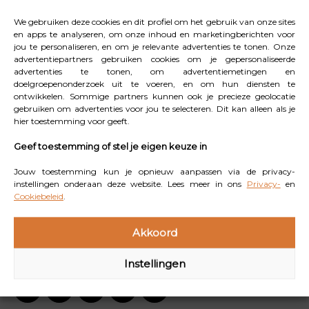
heeft gecontroleerd of de aanmeldingen aan alle eisen
voldoen. Jij kunt van 24 juli tot 22 oktober 2025
We gebruiken deze cookies en dit profiel om het gebruik van onze sites
en apps te analyseren, om onze inhoud en marketingberichten voor
stemmen op deze organisaties. In totaal wordt er
jou te personaliseren, en om je relevante advertenties te tonen. Onze
45.000 euro verdeeld over zeven projecten. Op 27
advertentiepartners gebruiken cookies om je gepersonaliseerde
advertenties te tonen, om advertentiemetingen en
oktober worden de winnende projecten bekendgemaakt
doelgroepenonderzoek uit te voeren, en om hun diensten te
op basis van een eindrangschikking. Almo Nature, All
ontwikkelen. Sommige partners kunnen ook je precieze geolocatie
gebruiken om advertenties voor jou te selecteren. Dit kan alleen als je
profits to the planet. Elke keer dat jij verantwoorde
hier toestemming voor geeft.
brokken, natvoer en kattenbakvulling koopt van Almo
Geef toestemming of stel je eigen keuze in
Nature, steun je actief de projecten van Fondazione
Capellino.
Jouw toestemming kun je opnieuw aanpassen via de privacy-
instellingen onderaan deze website. Lees meer in ons
Privacy-
en
Cookiebeleid
.
Welke dierenwelzijnsorganisatie draag jij een
warm hart toe? Klik hier en breng vandaag nog je
Akkoord
stem uit.
Instellingen