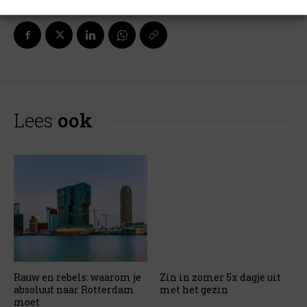
Lees
ook
Rauw en rebels: waarom je
Zin in zomer 5x dagje uit
absoluut naar Rotterdam
met het gezin
moet