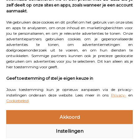
zelf deelt op onze sites en apps, zoals wanneer je een account
dichtbij huis tot ver over de grens en van ontspannen
aanmaakt.
tot avontuurlijk. Er is een uitgebreid
We gebruiken deze cookies en dit profiel om het gebruik van onze sites
activiteitenprogramma, voor kinderen in verschillende
en apps te analyseren, om onze inhoud en marketingberichten voor
leeftijden én hun ouders. Je bepaalt zelf waar je aan
jou te personaliseren, en om je relevante advertenties te tonen. Onze
advertentiepartners gebruiken cookies om je gepersonaliseerde
meedoet en wat je aan je neus voorbij laat gaan. Ook
advertenties te tonen, om advertentiemetingen en
voor oudere kinderen en pubers is de Estivant-vakantie
doelgroepenonderzoek uit te voeren, en om hun diensten te
ontwikkelen. Sommige partners kunnen ook je precieze geolocatie
een beproefd concept. Heb je de reis eenmaal geboekt,
gebruiken om advertenties voor jou te selecteren. Dit kan alleen als je
maar vind je het stiekem best spannend? Maaike
hier toestemming voor geeft.
herkent het gevoel van de eerste keer, maar weet uit
Geef toestemming of stel je eigen keuze in
ervaring dat zenuwen niet nodig zijn. ‘Je kunt meer dan
Jouw toestemming kun je opnieuw aanpassen via de privacy-
je denkt.’
instellingen onderaan deze website. Lees meer in ons
Privacy-
en
Cookiebeleid
.
Klik hier
voor meer informatie en gebruik de
code EENOUDERVAKANTIE2026 voor 50 euro
Akkoord
korting, alleen deze maand geldig van 24 maart
Instellingen
t/m 24 april 2026.