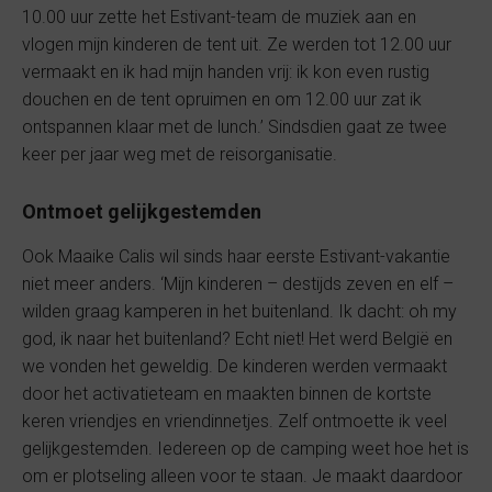
10.00 uur zette het Estivant-team de muziek aan en
vlogen mijn kinderen de tent uit. Ze werden tot 12.00 uur
vermaakt en ik had mijn handen vrij: ik kon even rustig
douchen en de tent opruimen en om 12.00 uur zat ik
ontspannen klaar met de lunch.’ Sindsdien gaat ze twee
keer per jaar weg met de reisorganisatie.
Ontmoet gelijkgestemden
Ook Maaike Calis wil sinds haar eerste Estivant-vakantie
niet meer anders. ‘Mijn kinderen – destijds zeven en elf –
wilden graag kamperen in het buitenland. Ik dacht: oh my
god, ik naar het buitenland? Echt niet! Het werd België en
we vonden het geweldig. De kinderen werden vermaakt
door het activatieteam en maakten binnen de kortste
keren vriendjes en vriendinnetjes. Zelf ontmoette ik veel
gelijkgestemden. Iedereen op de camping weet hoe het is
om er plotseling alleen voor te staan. Je maakt daardoor