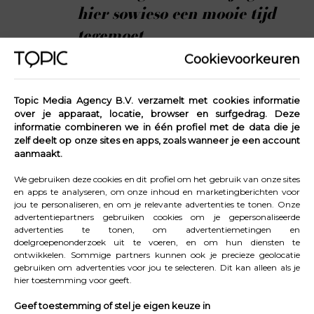
hier sowieso een mooie tijd
tegemoet
Cookievoorkeuren
4. Sal, Kaapverdië
Topic Media Agency B.V. verzamelt met cookies informatie
over je apparaat, locatie, browser en surfgedrag. Deze
Voor een zonovergoten vakantie moet je in Sal zijn, op
informatie combineren we in één profiel met de data die je
Kaapverdië. Dit eiland staat bekend om zijn witte
zelf deelt op onze sites en apps, zoals wanneer je een account
zandstranden, turquoise water en ontspannen
aanmaakt.
eilandsfeer. In Santa Maria wisselen levendige markten
We gebruiken deze cookies en dit profiel om het gebruik van onze sites
zich af met kleurrijke muziek en restaurants met verse
en apps te analyseren, om onze inhoud en marketingberichten voor
jou te personaliseren, en om je relevante advertenties te tonen. Onze
visgerechten. Ben je een natuurliefhebber? Verken dan
advertentiepartners gebruiken cookies om je gepersonaliseerde
vooral de zoutvlakte van La Pedra de Lume. Echte
advertenties te tonen, om advertentiemetingen en
doelgroepenonderzoek uit te voeren, en om hun diensten te
waterratten komen hier volop aan hun trekken, want Sal
ontwikkelen. Sommige partners kunnen ook je precieze geolocatie
is de ideale plek om te (kite) surfen, jetskiën, snorkelen,
gebruiken om advertenties voor jou te selecteren. Dit kan alleen als je
hier toestemming voor geeft.
stand-up paddelen en flyboarden. Ben je meer van het
relaxen, dan kun je hier ook heerlijk strandhangen.
Geef toestemming of stel je eigen keuze in