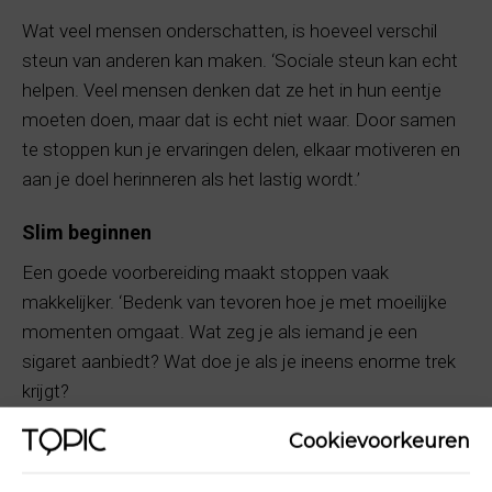
Wat veel mensen onderschatten, is hoeveel verschil
steun van anderen kan maken. ‘Sociale steun kan echt
helpen. Veel mensen denken dat ze het in hun eentje
moeten doen, maar dat is echt niet waar. Door samen
te stoppen kun je ervaringen delen, elkaar motiveren en
aan je doel herinneren als het lastig wordt.’
Slim beginnen
Een goede voorbereiding maakt stoppen vaak
makkelijker. ‘Bedenk van tevoren hoe je met moeilijke
momenten omgaat. Wat zeg je als iemand je een
sigaret aanbiedt? Wat doe je als je ineens enorme trek
krijgt?
Cookievoorkeuren
Maak een plan, zeker voor de eerste week. Die is vaak
het zwaarst, maar meestal zijn de