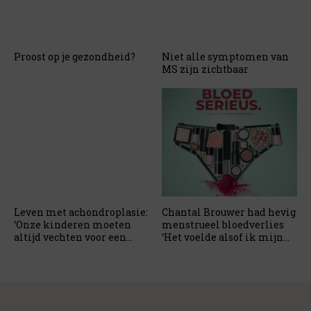
Proost op je gezondheid?
Niet alle symptomen van
MS zijn zichtbaar
Leven met achondroplasie:
Chantal Brouwer had hevig
‘Onze kinderen moeten
menstrueel bloedverlies
altijd vechten voor een
‘Het voelde alsof ik mijn
gelijke kans’
lichaam niet altijd onder
controle had’