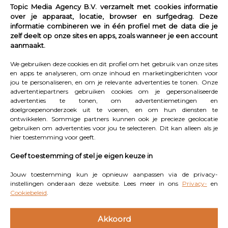
ontwenningsverschijnselen na twee weken grotendeels
Topic Media Agency B.V. verzamelt met cookies informatie
over je apparaat, locatie, browser en surfgedrag. Deze
verdwenen.’ En wie ineens sterke trek krijgt, hoeft niet
informatie combineren we in één profiel met de data die je
meteen te denken dat het misgaat. Claire: ‘Trek in een
zelf deelt op onze sites en apps, zoals wanneer je een account
aanmaakt.
sigaret is meestal maar drie minuten heel intens. Leid
jezelf dan even af: ruim iets op, ga wandelen, of speel
We gebruiken deze cookies en dit profiel om het gebruik van onze sites
een spelletje. Daarna zakt het vaak alweer.’
en apps te analyseren, om onze inhoud en marketingberichten voor
jou te personaliseren, en om je relevante advertenties te tonen. Onze
advertentiepartners gebruiken cookies om je gepersonaliseerde
Motivatie vasthouden
advertenties te tonen, om advertentiemetingen en
doelgroepenonderzoek uit te voeren, en om hun diensten te
Het helpt om vooraf goed na te denken waarom je wilt
ontwikkelen. Sommige partners kunnen ook je precieze geolocatie
gebruiken om advertenties voor jou te selecteren. Dit kan alleen als je
stoppen. ‘Schrijf je motivatie op en hang die ergens
hier toestemming voor geeft.
waar je ‘m vaak ziet: de spiegel, je koelkast. Denk ook
Geef toestemming of stel je eigen keuze in
na over wat je in plaats van roken wilt doen op vaste
momenten.’ Wie extra ondersteuning wil, kan terecht op
Jouw toestemming kun je opnieuw aanpassen via de privacy-
instellingen onderaan deze website. Lees meer in ons
Privacy-
en
ikstopnu.nl. ‘Begeleiding vergroot je kans op gestopt
Cookiebeleid
.
blijven. Dat kan laagdrempelig, via hulpmiddelen, een
paar telefoongesprekken, of intensiever: precies wat bij
Akkoord
jou past.’ En de voordelen van stoppen laten vaak niet