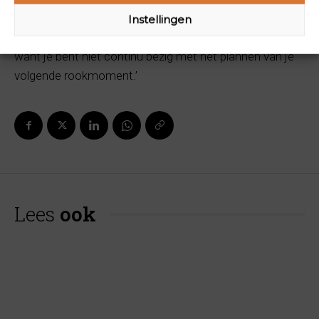
lang op zich wachten. ‘Je gezondheid verbetert snel, je
Instellingen
bespaart veel geld én je krijgt meer rust in je hoofd,
want je bent niet continu bezig met het plannen van je
volgende rookmoment.’
Lees
ook