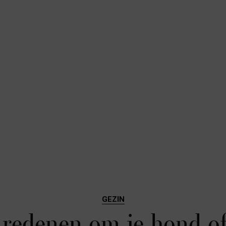
GEZIN
f redenen om je hond of