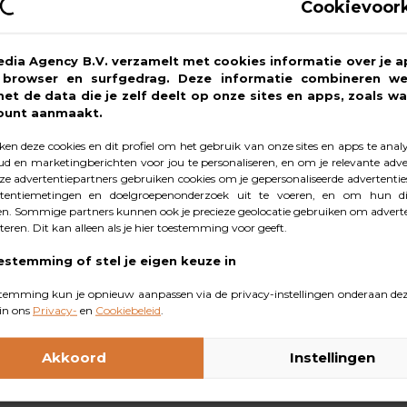
Cookievoor
 hond wilt trainen. Je geeft een snoepje als hij zich goed h
m te begrijpen wat hij moet doen en maakt de lessen boven
edia Agency B.V. verzamelt met cookies informatie over je a
, browser en surfgedrag. Deze informatie combineren w
e calorie-inname.
met de data die je zelf deelt op onze sites en apps, zoals wa
ount aanmaakt.
n het dieet verrijken en de gezondh
en deze cookies en dit profiel om het gebruik van onze sites en apps te anal
d en marketingberichten voor jou te personaliseren, en om je relevante adver
 wel dat je te vaak of te veel lekkers
e advertentiepartners gebruiken cookies om je gepersonaliseerde advertenties
tentiemetingen en doelgroepenonderzoek uit te voeren, en om hun di
n. Sommige partners kunnen ook je precieze geolocatie gebruiken om adverte
cteren. Dit kan alleen als je hier toestemming voor geeft.
estemming of stel je eigen keuze in
ldig uitkiest, kan dit een waardevolle aanvulling zijn op d
temming kun je opnieuw aanpassen via de privacy-instellingen onderaan dez
vatten. Krijgt je huisdier steevast droge brokken? Dan kan
in ons
Privacy-
en
Cookiebeleid
.
hond of kat extra vocht binnen. Snacks kunnen het dieet ver
at je te vaak of te veel lekkers geeft. Overgewicht is e
Akkoord
Instellingen
et zich mee.