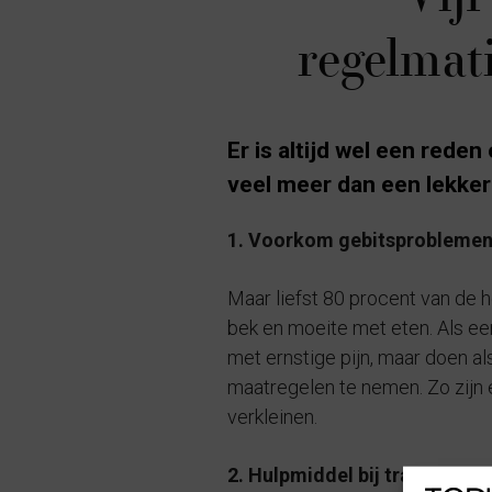
regelmat
Er is altijd wel een rede
veel meer dan een lekker 
1. Voorkom gebitsprobleme
Maar liefst 80 procent van de h
bek en moeite met eten. Als ee
met ernstige pijn, maar doen als
maatregelen te nemen. Zo zijn
verkleinen.
2. Hulpmiddel bij training