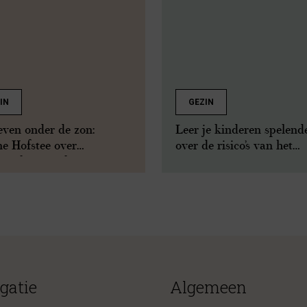
IN
GEZIN
even onder de zon:
Leer je kinderen spelend
ne Hofstee over
over de risico’s van het
rschap op Ibiza
internet
gatie
Algemeen