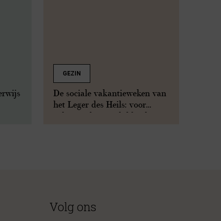
GEZIN
erwijs
De sociale vakantieweken van
het Leger des Heils: voor
iedereen de mogelijkheid om
op vakantie te gaan
Volg ons