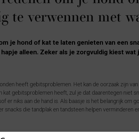
ig te verwennen met wa
n om je hond of kat te laten genieten van een sn
hapje alleen. Zeker als je zorgvuldig kiest wat
n
onden heeft gebitsproblemen. Het kan de oorzaak zijn van c
n kat gebitsproblemen heeft, zul je dat daarentegen niet 
of er niks aan de hand is. Als baasje is het belangrijk om g
 er snacks die tandplak en tandsteen helpen verminderen 