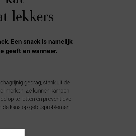
t lekkers
ack. Een snack is namelijk
 je geeft en wanneer.
hagrijnig gedrag, stank uit de
snel merken. Ze kunnen kampen
oed op te letten én preventieve
en de kans op gebitsproblemen