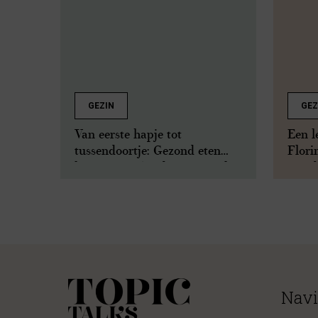
GEZIN
GEZ
Van eerste hapje tot
Een l
tussendoortje: Gezond eten
Flori
begint jong (en dat is simpeler
moede
dan je denkt)
Navi