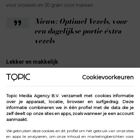
voor vrouwen en 30 gram voor mannen.
Nieuw: Optimel Vezels, voor
een dagelijkse portie éxtra
vezels
Lekker en makkelijk
Het goede nieuws: er zijn eenvoudige manieren om
Cookievoorkeuren
extra vezels binnen te krijgen. Het zit vaak in kleine,
bewuste tijdens je ontbijt, lunch of avondeten. Denk
Topic Media Agency B.V. verzamelt met cookies informatie
aan het kiezen van volkorenpasta en zilvervliesrijst of
over je apparaat, locatie, browser en surfgedrag. Deze
het eten van fruit met schil. Zelfs dat kan al een groot
informatie combineren we in één profiel met de data die je
zelf deelt op onze sites en apps, zoals wanneer je een account
verschil maken.
aanmaakt.
Ook Optimel Vezels kan hierbij helpen. Deze yoghurt en
We gebruiken deze cookies en dit profiel om het gebruik van onze sites
en apps te analyseren, om onze inhoud en marketingberichten voor
drinkyoghurt bevatten ruim 7 gram vezels per portie. Vol