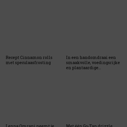
Recept Cinnamon rolls
In een handomdraai een
met speculaasfrosting
smaakvolle, voedingsrijke
en plantaardige
vleesvervanger op tafel
Lenna Omrani neemt je
Met één Go-Tan drizzle