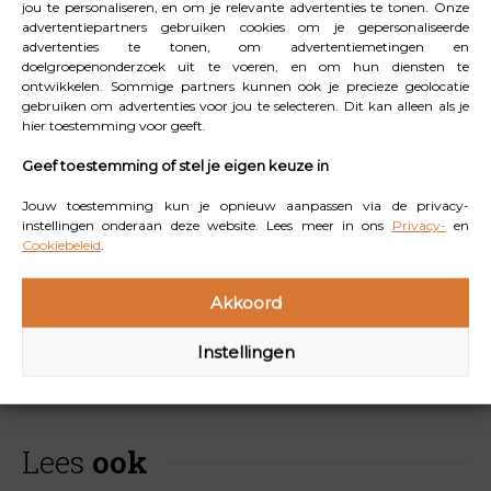
jou te personaliseren, en om je relevante advertenties te tonen. Onze
van smaak, zacht van structuur, 0% vet en zonder
advertentiepartners gebruiken cookies om je gepersonaliseerde
advertenties te tonen, om advertentiemetingen en
toegevoegde suikers. Een makkelijke en lekkere manier
doelgroepenonderzoek uit te voeren, en om hun diensten te
voor een dagelijkse portie éxtra vezels. Lekker bij het
ontwikkelen. Sommige partners kunnen ook je precieze geolocatie
gebruiken om advertenties voor jou te selecteren. Dit kan alleen als je
ontbijt, tussendoor of na het sporten.
hier toestemming voor geeft.
Geef toestemming of stel je eigen keuze in
Jouw toestemming kun je opnieuw aanpassen via de privacy-
* Volgens de Voedselconsumptiepeiling 2019-2021 van
instellingen onderaan deze website. Lees meer in ons
Privacy-
en
Cookiebeleid
.
het RIVM
Akkoord
Instellingen
Lees
ook