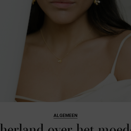
ALGEMEEN
herland over het moed