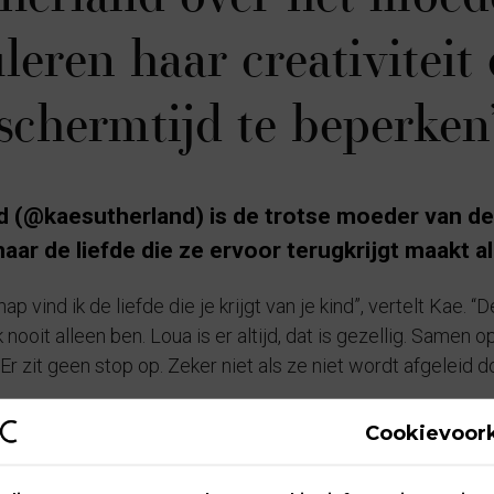
leren haar creativiteit
schermtijd te beperken
d (@kaesutherland) is de trotse moeder van de 
aar de liefde die ze ervoor terugkrijgt maakt a
 vind ik de liefde die je krijgt van je kind”, vertelt Kae. “
k nooit alleen ben. Loua is er altijd, dat is gezellig. Samen o
Er zit geen stop op. Zeker niet als ze niet wordt afgeleid 
van haar ouders. “Ze kan vol overgave dansen en zingen”, l
Cookievoor
nd. Ze is voorzichtig, net als Diego en is qua slapen is ze ne