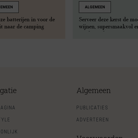
GEMEEN
ALGEMEEN
eze batterijen in voor de
Serveer deze kerst de mo
it naar de camping
wijnen, supersmaakvol e
zónder suiker
gatie
Algemeen
AGINA
PUBLICATIES
TYLE
ADVERTEREN
ONLIJK