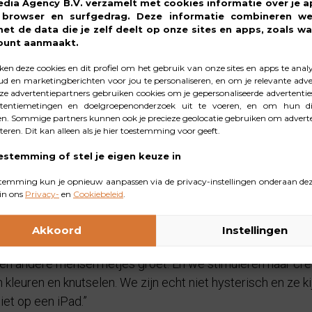
edia Agency B.V. verzamelt met cookies informatie over je a
tdaging. “De eerste twee jaar waren echt dramatisch. Ze we
, browser en surfgedrag. Deze informatie combineren w
n een slaapcoach tot onderzoek in het ziekenhuis. Elke tip
met de data die je zelf deelt op onze sites en apps, zoals wa
ount aanmaakt.
en deze cookies en dit profiel om het gebruik van onze sites en apps te anal
d en marketingberichten voor jou te personaliseren, en om je relevante adver
ee jaar werd Loua iedere drie kwarti
e advertentiepartners gebruiken cookies om je gepersonaliseerde advertenties
tentiemetingen en doelgroepenonderzoek uit te voeren, en om hun di
n. Sommige partners kunnen ook je precieze geolocatie gebruiken om adverte
cteren. Dit kan alleen als je hier toestemming voor geeft.
lij dat ze nu in ieder geval niet meer elke drie kwartier wakk
eel heeft meegemaakt, heeft ze nachtmerries en moet ze hui
estemming of stel je eigen keuze in
levendig dromen. Een oppas laten komen vinden we lastig.
temming kun je opnieuw aanpassen via de privacy-instellingen onderaan dez
aan niet vaak met zijn tweeën de deur uit. Gelukkig is net z
in ons
Privacy-
en
Cookiebeleid
.
Akkoord
Instellingen
egeven? “Genieten van de kleine dingen: een wandeling make
s en andere mensen netjes groet. En we stimuleren haar crea
n kleuren en knutselen. We zijn echt niet hysterisch en ze 
iet op een iPad.”