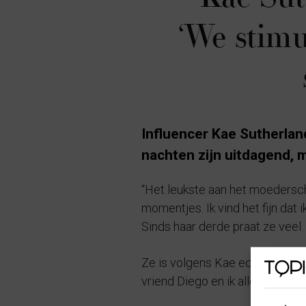
‘We stimu
Influencer Kae Sutherlan
nachten zijn uitdagend, m
“Het leukste aan het moederschap
momentjes. Ik vind het fijn dat i
Sinds haar derde praat ze veel. 
Ze is volgens Kae echt een mix 
vriend Diego en ik allebei als ki