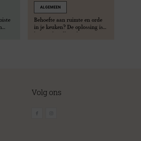
ALGEMEEN
oiste
Behoefte aan ruimte en orde
n
in je keuken? De oplossing is
binnen handbereik
Volg ons