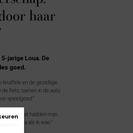
 door haar
’
5-jarige Loua. De
lles goed.
De knuffels en de gezellige
p de fiets, samen in de auto.
door speelgoed.”
acht ze. “Dat hadden mijn
keuren
t zo’n drama als ik was.”